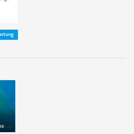
ertung
os