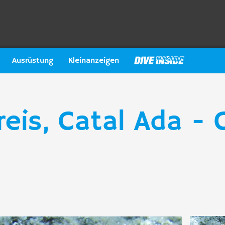
Ausrüstung
Kleinanzeigen
eis, Catal Ada - 