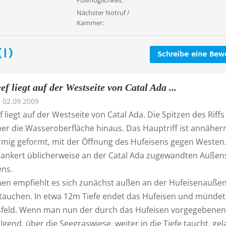
Füllmöglichkeit:
Nächster Notruf /
Kammer:
1)
Schreibe eine Bew
f liegt auf der Westseite von Catal Ada ...
02.09.2009
 liegt auf der Westseite von Catal Ada. Die Spitzen des Riffs
er die Wasseroberfläche hinaus. Das Hauptriff ist annäher
rmig geformt, mit der Öffnung des Hufeisens gegen Westen
ankert üblicherweise an der Catal Ada zugewandten Außen
ens.
en empfiehlt es sich zunächst außen an der Hufeisenaußen
 tauchen. In etwa 12m Tiefe endet das Hufeisen und mündet
sfeld. Wenn man nun der durch das Hufeisen vorgegebenen
lgend, über die Seegraswiese, weiter in die Tiefe taucht, gel