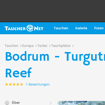
Tauchen
Galerie
Foren
Tauchen
Europa
Türkei
Tauchplätze
Bodrum - Turgutr
Reef
1 Bewertungen
Über