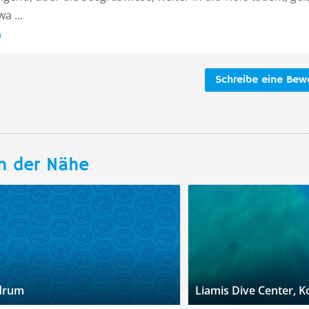
a ...
n
Schreibe eine Bew
n der Nähe
odrum
Liamis Dive Center, K