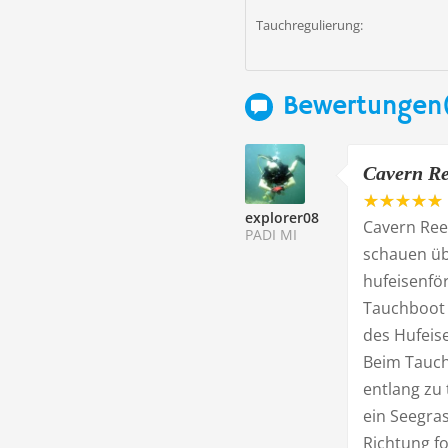
Tauchregulierung:
Bewertungen(
Cavern Ree
explorer08
Cavern Reef
PADI MI
schauen üb
hufeisenfö
Tauchboot 
des Hufeis
Beim Tauch
entlang zu
ein Seegra
Richtung fo