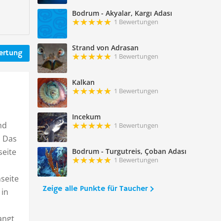
Bodrum - Akyalar, Kargı Adası
1 Bewertungen
Strand von Adrasan
ertung
1 Bewertungen
Kalkan
1 Bewertungen
Incekum
nd
1 Bewertungen
. Das
seite
Bodrum - Turgutreis, Çoban Adası
1 Bewertungen
seite
Zeige alle Punkte für Taucher
 in
angt