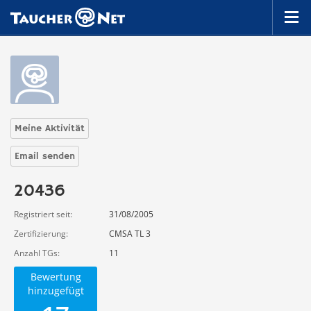
Meine Aktivität
Email senden
20436
Registriert seit
31/08/2005
Zertifizierung
CMSA TL 3
Anzahl TGs
11
Bewertung
hinzugefügt