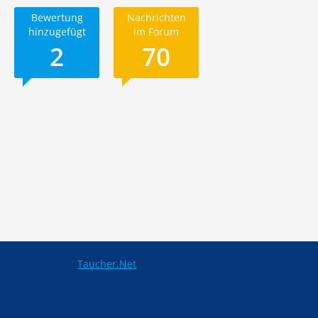
Bewertung
Nachrichten
hinzugefügt
im Forum
2
70
Taucher.Net