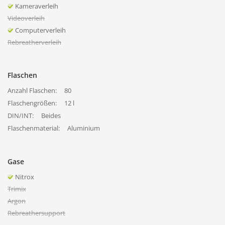
Kameraverleih
Videoverleih
Computerverleih
Rebreatherverleih
Flaschen
Anzahl Flaschen:
80
Flaschengrößen:
12 l
DIN/INT:
Beides
Flaschenmaterial:
Aluminium
Gase
Nitrox
Trimix
Argon
Rebreathersupport