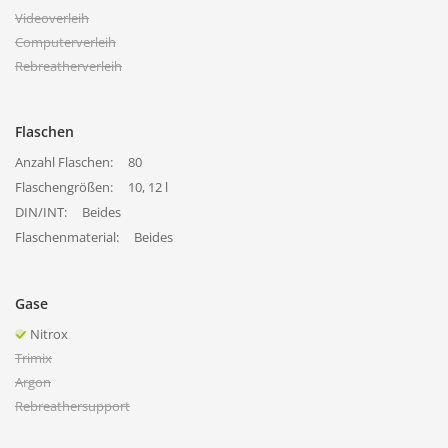
Videoverleih
Computerverleih
Rebreatherverleih
Flaschen
Anzahl Flaschen:
80
Flaschengrößen:
10, 12 l
DIN/INT:
Beides
Flaschenmaterial:
Beides
Gase
Nitrox
Trimix
Argon
Rebreathersupport