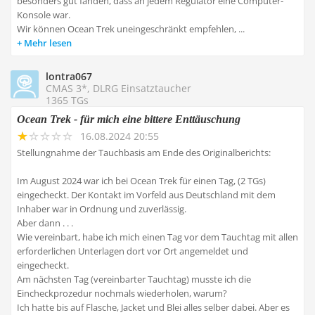
besonders gut fanden, dass an jedem Regulator eine Computer-
Konsole war.
Wir können Ocean Trek uneingeschränkt empfehlen, ...
Mehr lesen
lontra067
CMAS 3*, DLRG Einsatztaucher
1365 TGs
Ocean Trek - für mich eine bittere Enttäuschung
16.08.2024 20:55
Stellungnahme der Tauchbasis am Ende des Originalberichts:
Im August 2024 war ich bei Ocean Trek für einen Tag, (2 TGs)
eingecheckt. Der Kontakt im Vorfeld aus Deutschland mit dem
Inhaber war in Ordnung und zuverlässig.
Aber dann . . .
Wie vereinbart, habe ich mich einen Tag vor dem Tauchtag mit allen
erforderlichen Unterlagen dort vor Ort angemeldet und
eingecheckt.
Am nächsten Tag (vereinbarter Tauchtag) musste ich die
Eincheckprozedur nochmals wiederholen, warum?
Ich hatte bis auf Flasche, Jacket und Blei alles selber dabei. Aber es