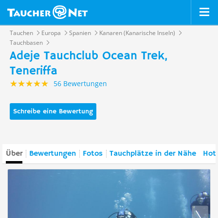
Tauchen
Europa
Spanien
Kanaren (Kanarische Inseln)
Tauchbasen
Adeje Tauchclub Ocean Trek,
Teneriffa
56 Bewertungen
Schreibe eine Bewertung
Über
Bewertungen
Fotos
Tauchplätze in der Nähe
Hote