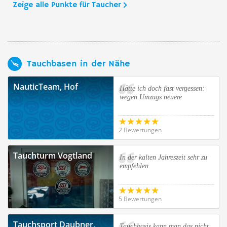
Zeige alle Punkte für Taucher
Tauchbasen in der Nähe
NauticTeam, Hof
Hätte ich doch fast vergessen:
wegen Umzugs neuere
2 Bewertungen
Tauchturm Vogtland
In der kalten Jahreszeit sehr zu
empfehlen
5 Bewertungen
Tauchsport Daubner,
Tauchbasis kann man das nicht