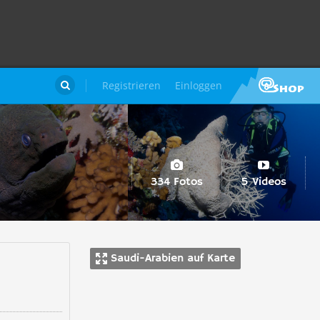
Registrieren
Einloggen

334 Fotos
5 Videos
Saudi-Arabien auf Karte