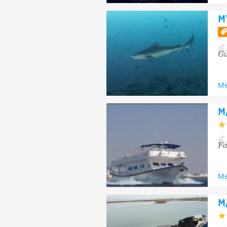
M
Gu
Me
M
Fa
Me
M