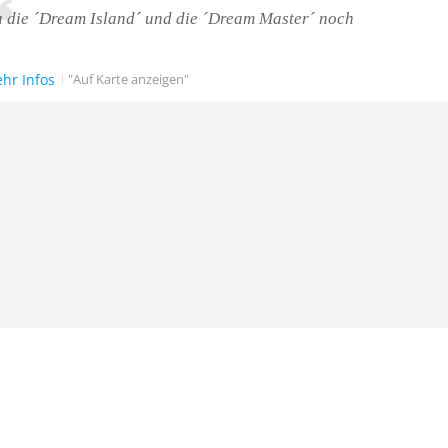
 die ´Dream Island´ und die ´Dream Master´ noch
hr Infos
"Auf Karte anzeigen"