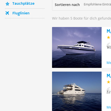
Tauchplätze
Empfohlene Eintr
Sortieren nach
Fluglinien
Wir haben 5 Boote für dich gefund
M
Wi
Me
M
Le
Me