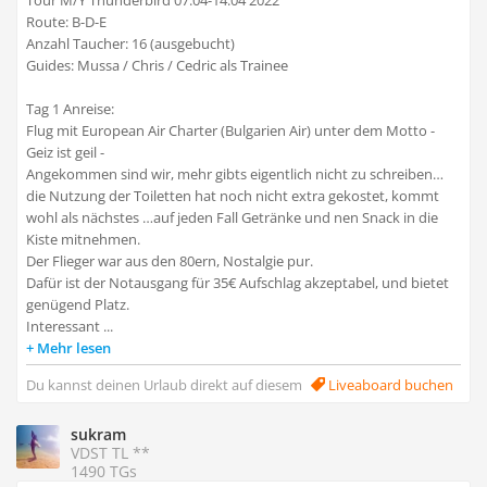
Tour M/Y Thunderbird 07.04-14.04 2022
Route: B-D-E
Anzahl Taucher: 16 (ausgebucht)
Guides: Mussa / Chris / Cedric als Trainee
Tag 1 Anreise:
Flug mit European Air Charter (Bulgarien Air) unter dem Motto -
Geiz ist geil -
Angekommen sind wir, mehr gibts eigentlich nicht zu schreiben…
die Nutzung der Toiletten hat noch nicht extra gekostet, kommt
wohl als nächstes …auf jeden Fall Getränke und nen Snack in die
Kiste mitnehmen.
Der Flieger war aus den 80ern, Nostalgie pur.
Dafür ist der Notausgang für 35€ Aufschlag akzeptabel, und bietet
genügend Platz.
Interessant ...
Mehr lesen
Du kannst deinen Urlaub direkt auf diesem
Liveaboard buchen
sukram
VDST TL **
1490 TGs