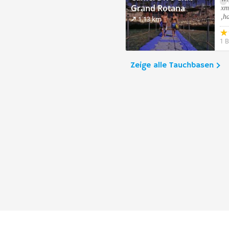
Grand Rotana
xm
,h
Resort & Spa
1.13 km
1 
Zeige alle Tauchbasen