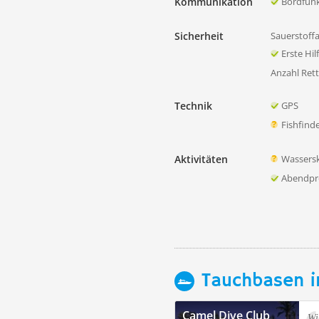
Kommunikation
Bordfun
Sicherheit
Sauerstoff
Erste Hi
Anzahl Ret
Technik
GPS
Fishfind
Aktivitäten
Wassersk
Abendp
Tauchbasen i
Camel Dive Club
Wi