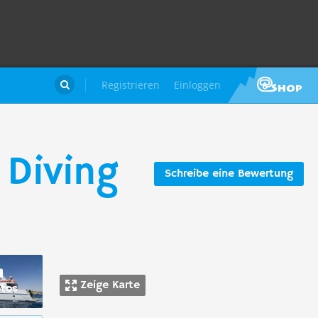
Registrieren
Einloggen

 Diving
Schreibe eine Bewertung
Zeige Karte
otos