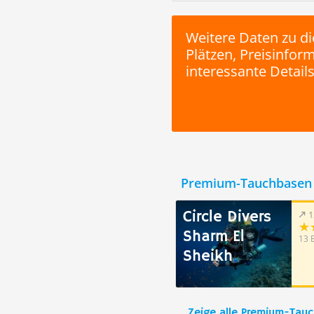
Weitere Daten zu di
Plätzen, Preisinfo
interessante Details
Premium-Tauchbasen 
Circle Divers
1
Sharm El
13 
Sheikh
Zeige alle Premium-Tau