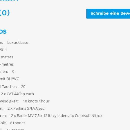
(0)
Schreibe eine Bew
os
e:
Luxusklasse
2011
 metres
5 metres
inen:
9
 mit DU/WC
l Taucher:
20
2 x CAT 440hp each
windigkeit:
10 knots / hour
n:
2 x Perkins 57kVA eac
ren:
2 x Bauer MV 7.5 x 12 ltr cylinders, 1x Coltrisub Nitrox
ank:
8 tonnes