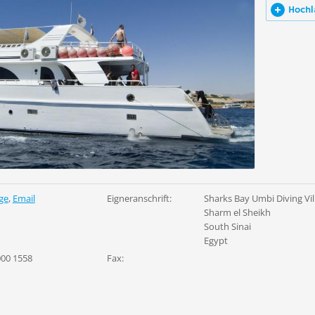
Hochl
ge
,
Email
Eigneranschrift:
Sharks Bay Umbi Diving Vil
Sharm el Sheikh
South Sinai
Egypt
000 1558
Fax: