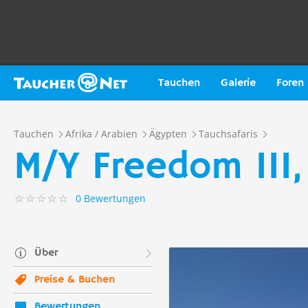
Tauchen
Galerie
Foren
Tauchen
Afrika / Arabien
Ägypten
Tauchsafaris
M/Y Freedom III,
0 Bewertungen
Über
Preise & Buchen
Bewertungen