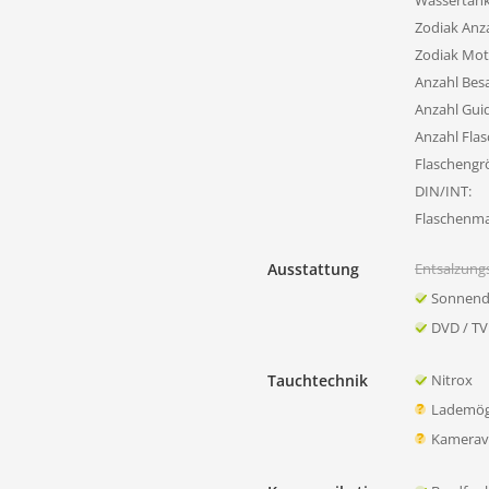
Wassertank
Zodiak Anza
Zodiak Mot
Anzahl Bes
Anzahl Gui
Anzahl Flas
Flaschengr
DIN/INT:
Flaschenmat
Ausstattung
Entsalzung
Sonnend
DVD / TV
Tauchtechnik
Nitrox
Lademögl
Kamerave