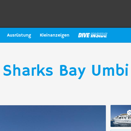
Ausrüstung
Kleinanzeigen
 Sharks Bay Umbi
13 F