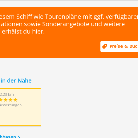
esem Schiff wie Tourenpläne mit ggf. verfügbare
rmationen sowie Sonderangebote und weitere
 erhälst du hier.
Preise & Bu
in der Nähe
2.23 km
Bewertungen
chbasen