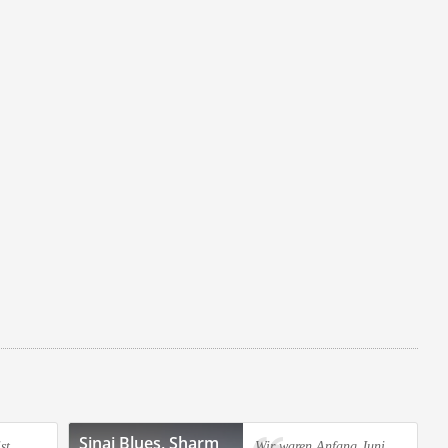
Sinai Blues, Sharm
st
Wir waren Anfang Juni