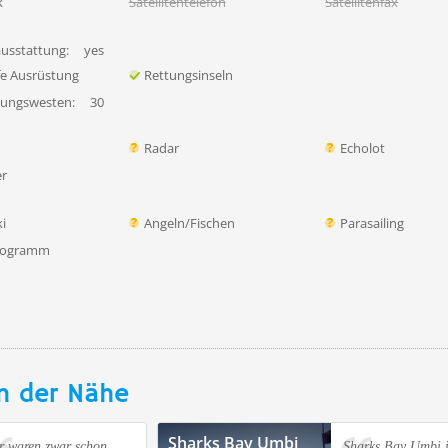
k
Satellitentelefon
Satellitenfax
ausstattung:
yes
lfe Ausrüstung
Rettungsinseln
tungswesten:
30
Radar
Echolot
er
i
Angeln/Fischen
Parasailing
rogramm
n der Nähe
Sharks Bay Umbi
r waren zwar schon
Sharks Bay Umbi i