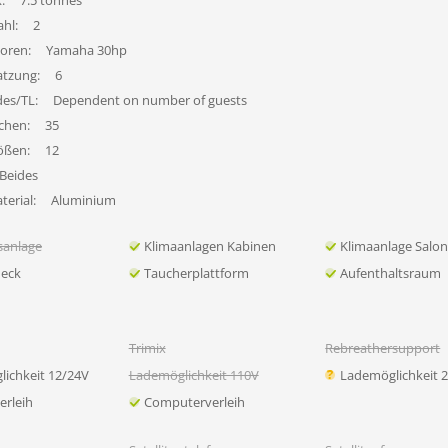
:
7.5 tonnes
hl:
2
oren:
Yamaha 30hp
atzung:
6
des/TL:
Dependent on number of guests
chen:
35
ößen:
12
Beides
erial:
Aluminium
sanlage
Klimaanlagen Kabinen
Klimaanlage Salo
eck
Taucherplattform
Aufenthaltsraum
Trimix
Rebreathersupport
ichkeit 12/24V
Lademöglichkeit 110V
Lademöglichkeit 
rleih
Computerverleih