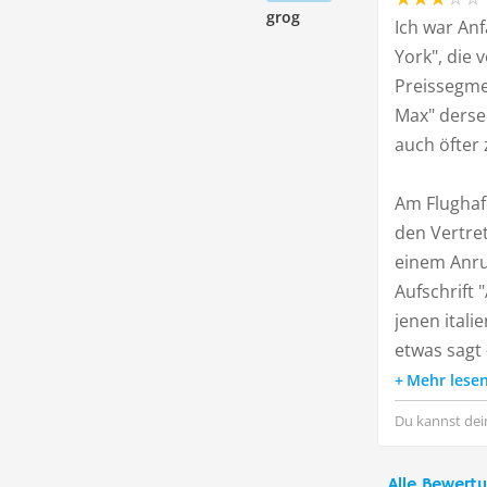
grog
Ich war An
York", die 
Preissegme
Max" dersel
auch öfter 
Am Flughaf
den Vertret
einem Anruf
Aufschrift 
jenen itali
etwas sagt
Mehr lese
Du kannst dei
Alle Bewert