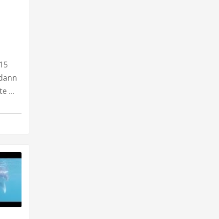
 15
 dann
 ...