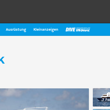
Ausrüstung
Kleinanzeigen
k
7 Fo