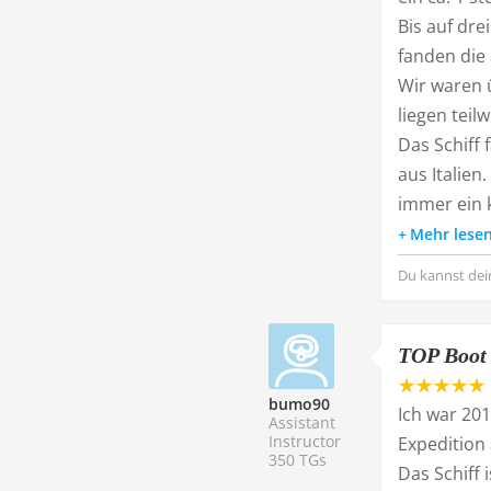
Bis auf dre
fanden die
Wir waren 
liegen teil
Das Schiff 
aus Italien
immer ein k
Mehr lese
Du kannst dei
TOP Boot 
bumo90
Ich war 20
Assistant
Instructor
Expedition 
350 TGs
Das Schiff 