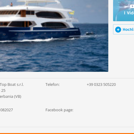
1 Vi
Hochl
Top Boat s.r.l.
Telefon:
+39 0323 505220
a 25
erbania (VB)
 082027
Facebook page: