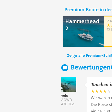
Premium-Boote in de
Hammerhead
6
2
45 
Zeige alle Premium-Schif
Bewertungen
Tauchen i
velu
Wir waren 
AOWD
470 TGs
Die Reise s
ein ca. 1 s