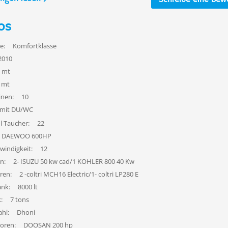
Schreibe eine Bew
os
e:
Komfortklasse
2010
 mt
 mt
inen:
10
 mit DU/WC
l Taucher:
22
DAEWOO 600HP
windigkeit:
12
n:
2- ISUZU 50 kw cad/1 KOHLER 800 40 Kw
ren:
2 -coltri MCH16 Electric/1- coltri LP280 E
ank:
8000 lt
:
7 tons
hl:
Dhoni
oren:
DOOSAN 200 hp