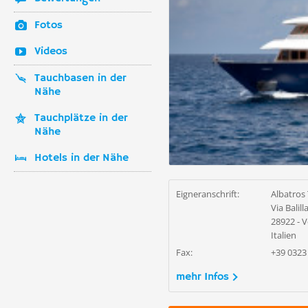
Fotos
Videos
Tauchbasen in der
Nähe
Tauchplätze in der
Nähe
Hotels in der Nähe
Eigneranschrift:
Albatros 
Via Balill
28922 - V
Italien
Fax:
+39 0323
mehr Infos