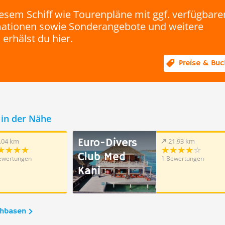
esem Schiff wie Tourenpläne mit ggf. verfügbare
rmationen sowie Sonderangebote und weitere
 erhälst du hier.
Preise & Bu
in der Nähe
Euro-Divers
.04 km
21.93 km
Club Med
ewertungen
1 Bewertungen
Kani
chbasen