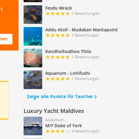
n
Fesdu Wrack
1 Bewertungen
Addu Atoll - Mudakan Mantapoint
1 Bewertungen
chen
Kandholhudhoo Thila
1 Bewertungen
Aquarium - Lohifushi
1 Bewertungen
Zeige alle Punkte für Taucher
Luxury Yacht Maldives
Malediven
M/Y Duke of York
4 Bewertungen