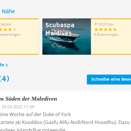
r Nähe
Scubaspa
.54 km
10.21 km
Maldives
Bewertungen
4 Bewertungen
fe
(4)
Schreibe eine Bew
m Süden der Malediven
29.03.2022 11:39
eine Woche auf der Duke of York
tartete ab Kooddoo (Gaafu Alifu Atoll/Nord Huvadhu). Dazu 
tündiger Inlandsflug notwendig.