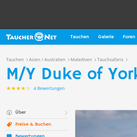
Tauchen
Galerie
Foren
Tauchen
Asien / Australien
Malediven
Tauchsafaris
M/Y Duke of Yor
4 Bewertungen
Über
Preise & Buchen
Bewertungen