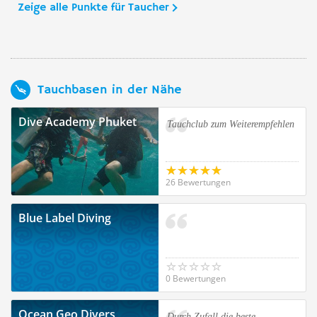
Zeige alle Punkte für Taucher
Tauchbasen in der Nähe
Dive Academy Phuket
Tauchclub zum Weiterempfehlen
26 Bewertungen
Blue Label Diving
0 Bewertungen
Ocean Geo Divers,
Durch Zufall die beste