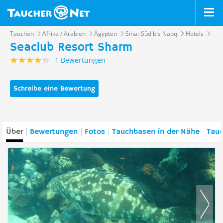
Tauchen
Afrika / Arabien
Ägypten
Sinai-Süd bis Nabq
Hotels
Seaclub Resort Sharm
1 Bewertungen
Schreibe eine Bewertung
Über
Bewertungen
Fotos
Tauchbasen in der Nähe
Tauc