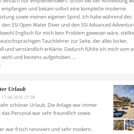
ist einfach nur empfehlenswert! Schon bei der Anmeldung w
ch empfangen und bekam sofort eine komplette moderne
stung sowie meinen eigenen Spind. Ich habe während des
s den SSI Open Water Diver und den SSI Advanced Adventur
bwohl Englisch für mich kein Problem gewesen wäre, stellt
eutschsprachigen Tauchlehrer zur Seite, der alles locker,
ll und verständlich erklärte. Dadurch fühlte ich mich vom e
wohl und bestens aufgehoben. ...
n
ter Urlaub
17.04.2025 21:38
 sehr schöner Urlaub. Die Anlage war immer
 das Personal war sehr freundlich sowie
r war frisch renoviert und sehr modern