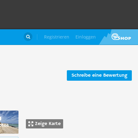
Registrieren
Einloggen

Schreibe eine Bewertung
Zeige Karte
otos