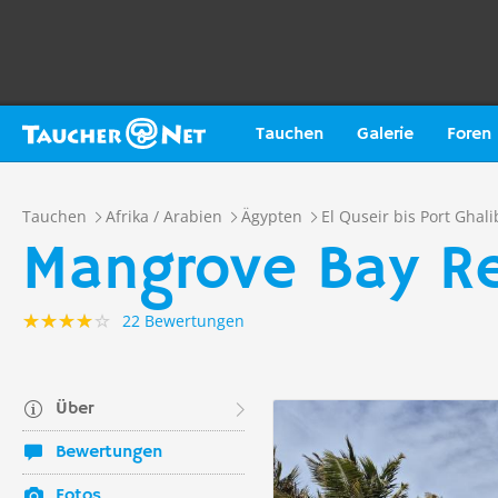
Tauchen
Galerie
Foren
Tauchen
Afrika / Arabien
Ägypten
El Quseir bis Port Ghali
Mangrove Bay Re
22 Bewertungen
Über
Bewertungen
Fotos