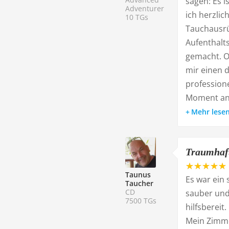
sagen: Es 
Adventurer
ich herzli
10 TGs
Tauchausrü
Aufenthalt
gemacht. O
mir einen d
professione
Moment an 
Mehr lese
Traumhaf
Taunus
Es war ein
Taucher
CD
sauber und
7500 TGs
hilfsbereit.
Mein Zimme