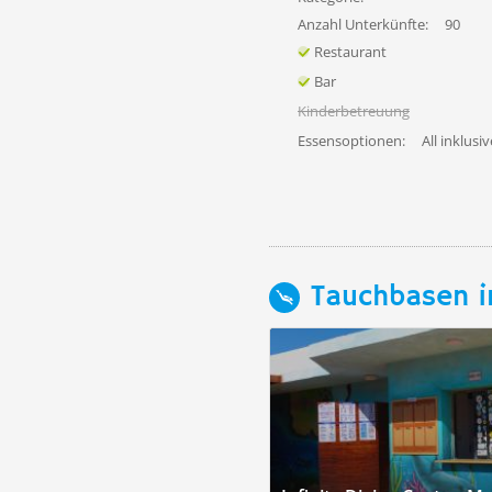
Anzahl Unterkünfte:
90
Restaurant
Bar
Kinderbetreuung
Essensoptionen:
All inklusiv
Tauchbasen i