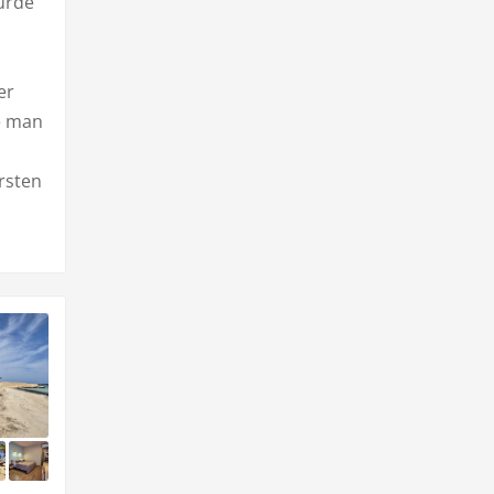
urde
er
e man
rsten