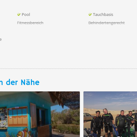
Pool
Tauchbasis
Fitnessbereich
Behindertengerecht
e
n der Nähe