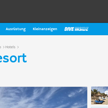
Ausrüstung
Kleinanzeigen
b
Hotels
sort
95 F