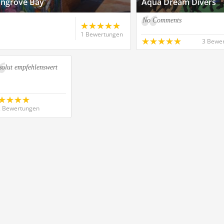
Mangrove Bay
Aqua Dream Divers
No Comments
1 Bewertungen
3 Bewe
solut empfehlenswert
 Bewertungen