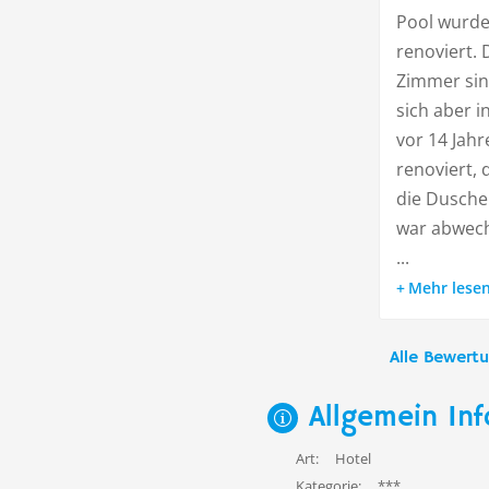
Pool wurde
renoviert. 
Zimmer sin
sich aber 
vor 14 Jahr
renoviert, 
die Dusche
war abwech
...
Mehr lese
Alle Bewert
Allgemein Inf
Art:
Hotel
Kategorie:
***