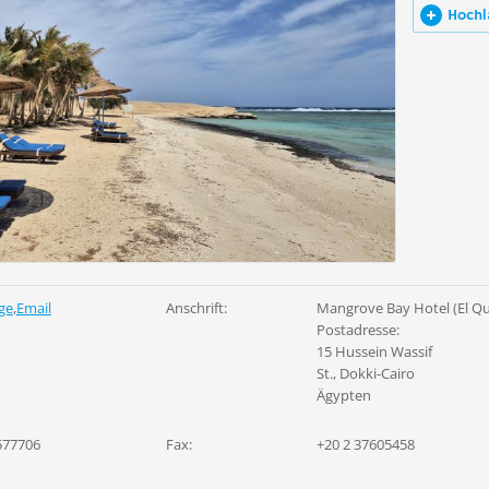
Hochl
ge
,
Email
Anschrift:
Mangrove Bay Hotel (El Qu
Postadresse:
15 Hussein Wassif
St., Dokki-Cairo
Ägypten
577706
Fax:
+20 2 37605458