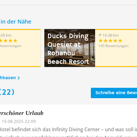
in der Nähe
Ducks Diving
.05 km
19.38 km
Quesier at
Bewertungen
140 Bewertungen
Rohanou
Beach Resort
chbasen
(22)
Schreibe eine Bew
erschöner Urlaub
19.08.2025 22:09
otel befindet sich das Infinity Diving Center – und was soll i