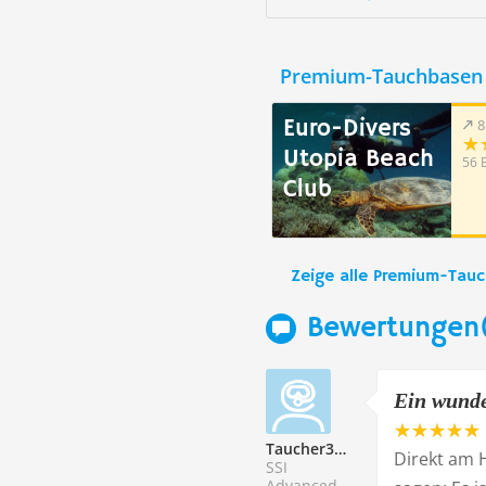
Premium-Tauchbasen 
Euro-Divers
8
Utopia Beach
56 
Club
Zeige alle Premium-Tau
Bewertungen
Ein wund
Taucher338475
Direkt am H
SSI
Advanced