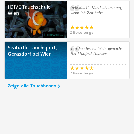
i DIVE Tauchschule,
individuelle Kundenbetreuung,
Wien
wenn ich Zeit habe
2 Bewertungen
Seaturtle Tauchsport,
Tauchen lernen leicht gemacht!
Gerasdorf bei Wien
Bei Manfred Thumser
2 Bewertungen
Zeige alle Tauchbasen