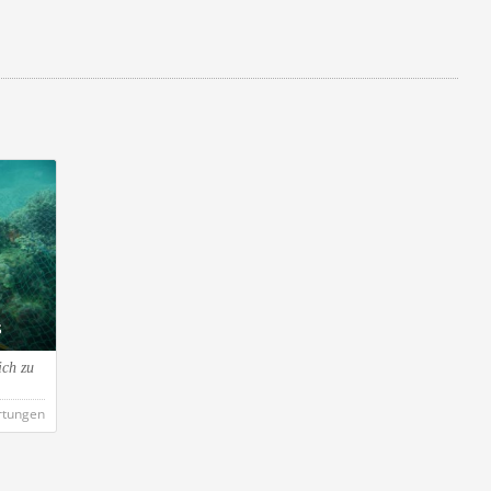
s
ch zu
rtungen