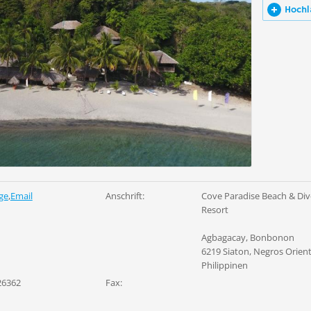
Hochl
ge
,
Email
Anschrift:
Cove Paradise Beach & Div
Resort
Agbagacay, Bonbonon
6219 Siaton, Negros Orient
Philippinen
26362
Fax: