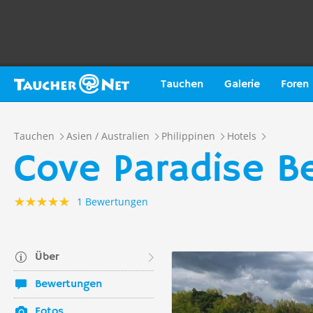
Tauchen
Galerie
Foren
Tauchen
Asien / Australien
Philippinen
Hotels
Cove Paradise B
1 Bewertungen
Über
Bewertungen
Fotos