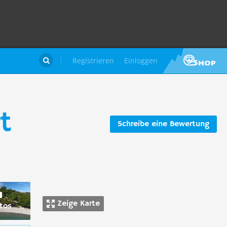
Registrieren
Einloggen

t
Schreibe eine Bewertung
Zeige Karte
tos