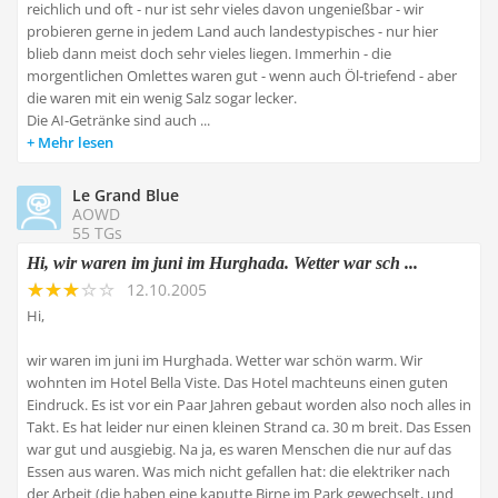
reichlich und oft - nur ist sehr vieles davon ungenießbar - wir
probieren gerne in jedem Land auch landestypisches - nur hier
blieb dann meist doch sehr vieles liegen. Immerhin - die
morgentlichen Omlettes waren gut - wenn auch Öl-triefend - aber
die waren mit ein wenig Salz sogar lecker.
Die AI-Getränke sind auch ...
Mehr lesen
Le Grand Blue
AOWD
55 TGs
Hi, wir waren im juni im Hurghada. Wetter war sch ...
12.10.2005
Hi,
wir waren im juni im Hurghada. Wetter war schön warm. Wir
wohnten im Hotel Bella Viste. Das Hotel machteuns einen guten
Eindruck. Es ist vor ein Paar Jahren gebaut worden also noch alles in
Takt. Es hat leider nur einen kleinen Strand ca. 30 m breit. Das Essen
war gut und ausgiebig. Na ja, es waren Menschen die nur auf das
Essen aus waren. Was mich nicht gefallen hat: die elektriker nach
der Arbeit (die haben eine kaputte Birne im Park gewechselt, und