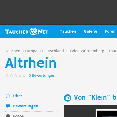
Tauchen
Galerie
Foren
Tauchen
Europa
Deutschland
Baden Württemberg
Tauc
Altrhein
0 Bewertungen
Über
Von "Klein" b
Bewertungen
Fotos