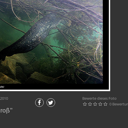
.2010
Bewerte dieses Foto
0 Bewertu





Groß"