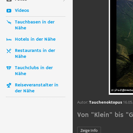
Videos
Tauchbasen in der
Nähe
Hotels in der Nähe
Restaurants in der
Nähe
Tauchclubs in der
Nähe
Reiseveranstalter in
der Nähe
Autor:
Tauchenoktopus
16.05
Von "Klein" bis "
Zeige Info