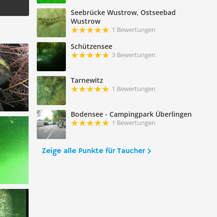
Seebrücke Wustrow, Ostseebad
Wustrow
1 Bewertungen
Schützensee
3 Bewertungen
Tarnewitz
1 Bewertungen
Bodensee - Campingpark Überlingen
1 Bewertungen
Zeige alle Punkte für Taucher