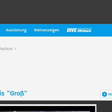
Ausrüstung
Kleinanzeigen
hplätze
is "Groß"
H