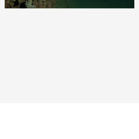
Taucher.Net