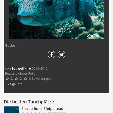
Sudan
von
Seawolfkiro
06.06.2016
Bewerte dieses Foto
0 Bewertungen





Zeige Info
Die besten Tauchplätze
Sha'ab Rumi Südplateau