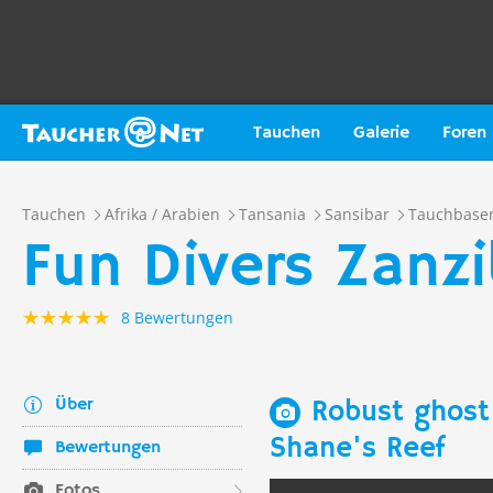
Tauchen
Galerie
Foren
Tauchen
Afrika / Arabien
Tansania
Sansibar
Tauchbase
Fun Divers Zanz
8 Bewertungen
Über
Robust ghost 
Shane's Reef
Bewertungen
Fotos