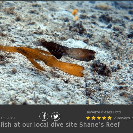
Bewerte dieses Foto
.05.2019
2 Bewertu





ish at our local dive site Shane's Reef