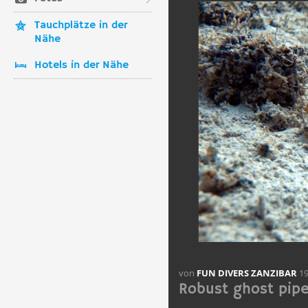
Tauchplätze in der
Nähe
Hotels in der Nähe
von
FUN DIVERS ZANZIBAR
19
Robust ghost pipef