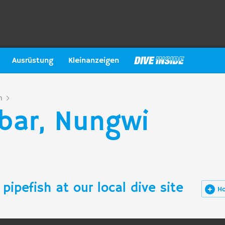
Ausrüstung
Kleinanzeigen
n
ibar, Nungwi
pipefish at our local dive site
H