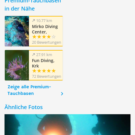
Premium-Tauchbasen
in der Nähe
10.77 km
Mirko Diving
Center,
Barbat, Insel
20 Bewertungen
Rab
27.91 km
Fun Diving,
Krk
72 Bewertungen
Zeige alle Premium-
Tauchbasen
Ähnliche Fotos