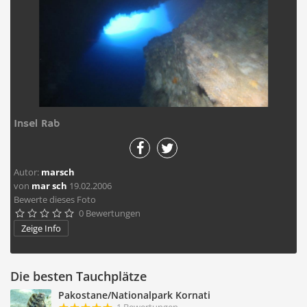
Insel Rab
Autor:
marsch
von
mar sch
19.02.2006
Bewerte dieses Foto
0 Bewertungen





Zeige Info
Die besten Tauchplätze
Pakostane/Nationalpark Kornati