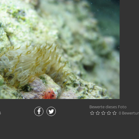
Bewerte dieses Foto
4
0 Bewertu




