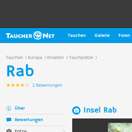
Tauchen
Galerie
Foren
Tauchen
Europa
Kroatien
Tauchplätze
Rab
2 Bewertungen
Über
Insel Rab
Bewertungen
Fotos