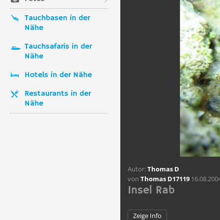
Tauchbasen in der
Nähe
Tauchsafaris in der
Nähe
Hotels in der Nähe
Restaurants in der
Nähe
Autor:
Thomas D
von
Thomas D17119
16.08.200
Insel Rab
Zeige Info