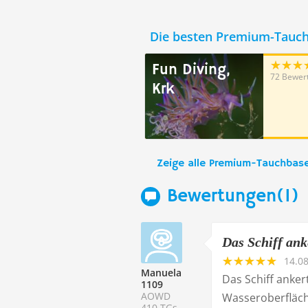
Die besten Premium-Tauc
Fun Diving,
72 Bewer
Krk
Zeige alle Premium-Tauchbas
Bewertungen(1)
Das Schiff anke
14.0
Manuela
Das Schiff anker
1109
AOWD
Wasseroberfläch
410 TGs