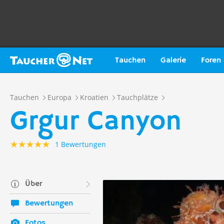
Tauchen
Galerie
Foren
Tauchen
Europa
Kroatien
Tauchplätze
Grgur Canyon
1 Bewertungen
Über
Bewertungen
Fotos