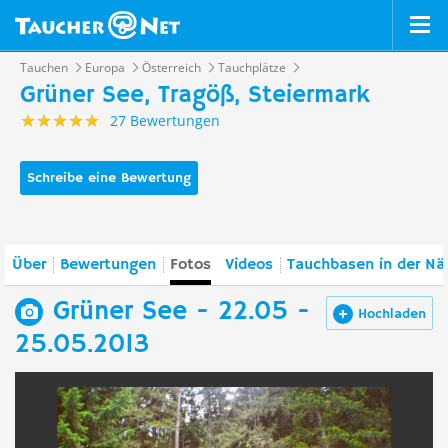
Tauchen
Europa
Österreich
Tauchplätze
Grüner See, Tragöß, Steiermark
27 Bewertungen
Schreibe eine Bewertung
Über
Bewertungen
Fotos
Videos
Tauchbasen in der Nä
Grüner See - 22.05 -
Hochladen
25.05.2013