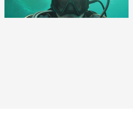
Taucher.Net