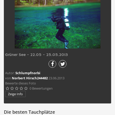
Grüner See - 22.05 - 25.05.2013
Autor:
Schlumpfnorbi
von
Norbert Hirsch244482
23.06.2013
Bewerte dieses Foto
0 Bewertungen





Zeige Info
Die besten Tauchplätze