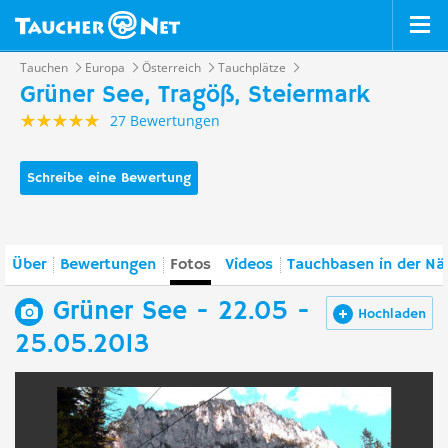
Tauchen
Europa
Österreich
Tauchplätze
Grüner See, Tragöß, Steiermark
27 Bewertungen
Schreibe eine Bewertung
Über
Bewertungen
Fotos
Videos
Tauchbasen in der Nä
Grüner See - 22.05 -
Hochladen
25.05.2013