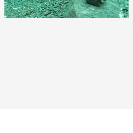
Taucher.Net