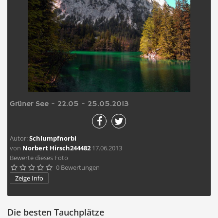
Grüner See - 22.05 - 25.05.2013
Autor:
Schlumpfnorbi
von
Norbert Hirsch244482
17.06.2013
Bewerte dieses Foto
0 Bewertungen





Zeige Info
Die besten Tauchplätze