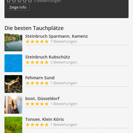
0 Bewertungen





Zeige Info
Die besten Tauchplätze
Steinbruch Sparmann, Kamenz
7 Bewertungen
Steinbruch Kubschütz
2 Bewertungen
Fehmarn Sund
1 Bewertungen
boot, Düsseldorf
1 Bewertungen
Tonsee, Klein Köris
1 Bewertungen