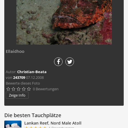
Ellaidhoo
Autor:
Christian-Beata
von
243709
07.12.2008
Bewerte dieses Foto
0 Bewertungen





Zeige Info
Die besten Tauchplätze
Lankan Reef, Nord Male Atoll