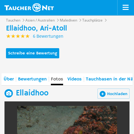
Tauchen
Asien / Australien
Malediven
Tauchplätze
Ellaidhoo, Ari-Atoll
6 Bewertungen
Schreibe eine Bewertung
Über
Bewertungen
Fotos
Videos
Tauchbasen in der Nä
Ellaidhoo
Hochladen