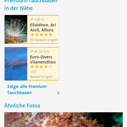
Premium-Tauchbasen
in der Nähe
129 m
Ellaidhoo, Ari
Atoll, Alfons
Straub Dive &
86 Bewertungen
Sail
41.33 km
Euro-Divers
Vilamendhoo
103
Bewertungen
Zeige alle Premium-
Tauchbasen
Ähnliche Fotos