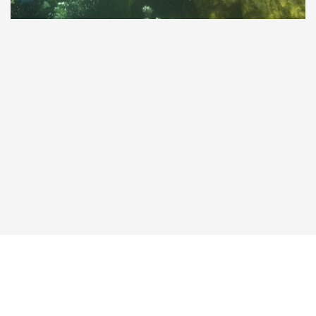
Taucher.Net