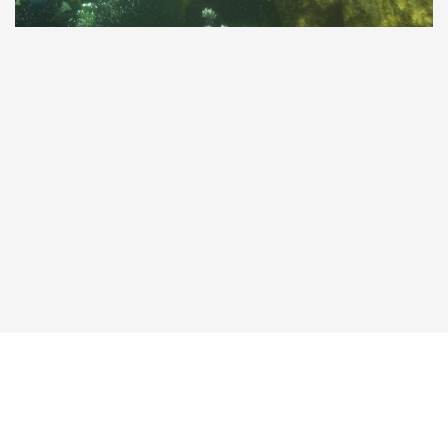
Taucher.Net