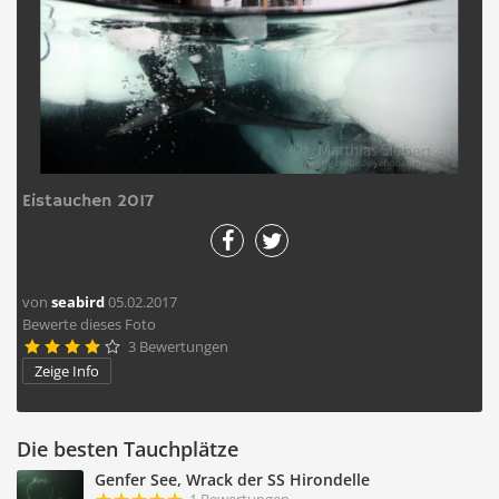
Eistauchen 2017
von
seabird
05.02.2017
Bewerte dieses Foto
3 Bewertungen





Zeige Info
Die besten Tauchplätze
Genfer See, Wrack der SS Hirondelle