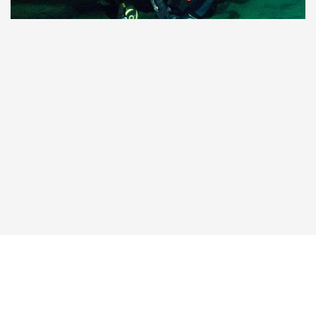
Taucher.Net