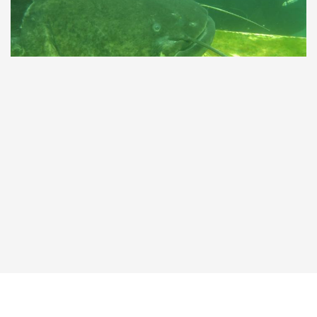
Taucher.Net