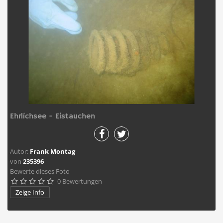
Ehrlichsee - Eistauchen
Autor:
Frank Montag
von
235396
Bewerte dieses Foto
0 Bewertungen





Zeige Info