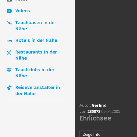
Videos
Tauchbasen in der
Nähe
Hotels in der Nähe
Restaurants in der
Nähe
Tauchclubs in der
Nähe
Reiseveranstalter in
der Nähe
Autor:
Gerlind
von
235078
09.04.2005
Ehrlichsee
Zeige Info