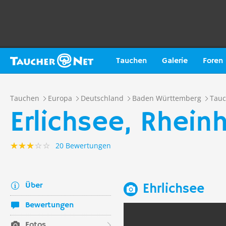
Tauchen
Galerie
Foren
Tauchen
Europa
Deutschland
Baden Württemberg
Tauc
Erlichsee, Rhei
20 Bewertungen
Über
Ehrlichsee
Bewertungen
Fotos