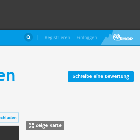
Registrieren
Einloggen

en
Schreibe eine Bewertung
ochladen
Zeige Karte