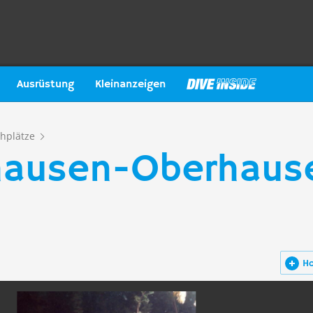
Ausrüstung
Kleinanzeigen
hplätze
nhausen-Oberhaus
H