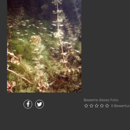
Bewerte dieses Foto
0 Bewertu




