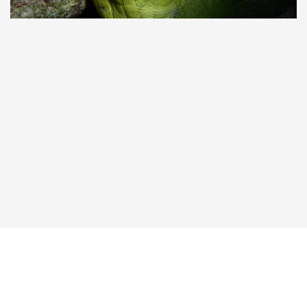
Taucher.Net