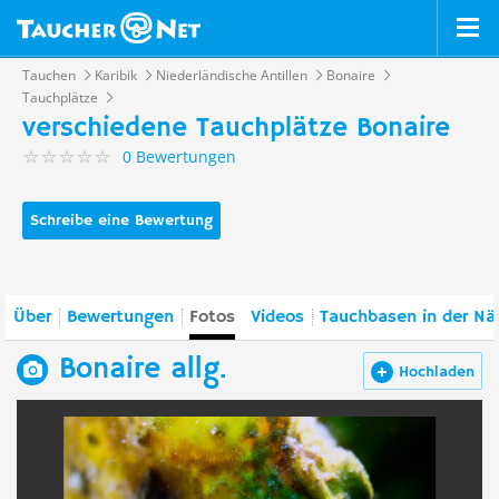
Tauchen
Karibik
Niederländische Antillen
Bonaire
Tauchplätze
verschiedene Tauchplätze Bonaire
0 Bewertungen
Schreibe eine Bewertung
Über
Bewertungen
Fotos
Videos
Tauchbasen in der Nä
Bonaire allg.
Hochladen