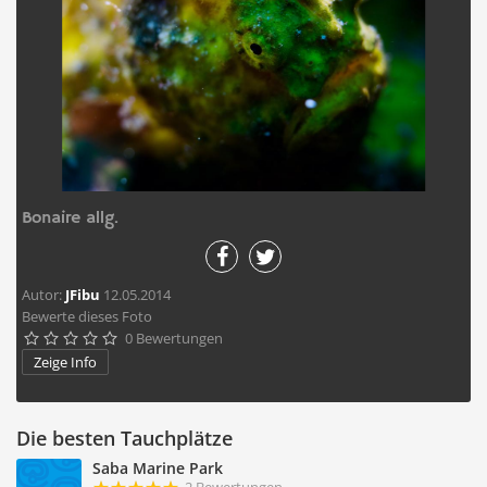
Bonaire allg.
Autor:
JFibu
12.05.2014
Bewerte dieses Foto
0 Bewertungen





Zeige Info
Die besten Tauchplätze
Saba Marine Park