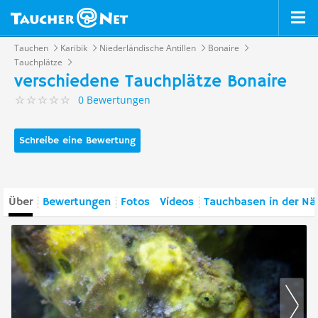
Tauchen
Karibik
Niederländische Antillen
Bonaire
Tauchplätze
verschiedene Tauchplätze Bonaire
0 Bewertungen
Schreibe eine Bewertung
Über
Bewertungen
Fotos
Videos
Tauchbasen in der Nä