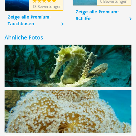
Bay,
0 Bewertungen
13 Bewertungen
Mövenpick
Zeige alle Premium-
Resort (ex
Zeige alle Premium-
Caribbean
Schiffe
World Resort)
Tauchbasen
Ähnliche Fotos