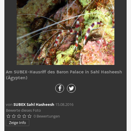
Am SUBEX-Hausriff des Baron Palace in Sahl Hasheesh
(Ägypten)
von
SUBEX Sahl Hasheesh
15.08.2016
Bewerte dieses Foto
0 Bewertungen





Zeige Info