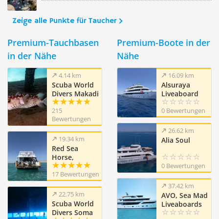
Zeige alle Punkte für Taucher
Premium-Tauchbasen
Premium-Boote in der
in der Nähe
Nähe
4.14 km
16.09 km
Scuba World
Alsuraya
Divers Makadi
Liveaboard
Bay
215
0 Bewertungen
Bewertungen
26.62 km
19.34 km
Alia Soul
Red Sea
Horse,
Hurghada
0 Bewertungen
17 Bewertungen
37.42 km
22.75 km
AVO, Sea Mad
Scuba World
Liveaboards
Divers Soma