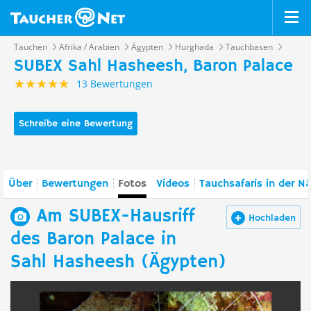
Tauchen
Afrika / Arabien
Ägypten
Hurghada
Tauchbasen
SUBEX Sahl Hasheesh, Baron Palace
13 Bewertungen
Schreibe eine Bewertung
Über
Bewertungen
Fotos
Videos
Tauchsafaris in der N
Am SUBEX-Hausriff
Hochladen
des Baron Palace in
Sahl Hasheesh (Ägypten)