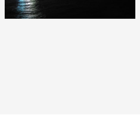
Taucher.Net