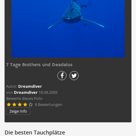
7 Tage Brothers und Deadalus
Autor:
Dreamdiver
von
Dreamdiver
18.08.2009
Bewerte dieses Foto
8 Bewertungen





Zeige Info
Die besten Tauchplätze