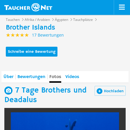
Tauchen
Afrika / Arabien
Ägypten
Tauchplätze
Brother Islands
17 Bewertungen
Schreibe eine Bewertung
Über
Bewertungen
Fotos
Videos
7 Tage Brothers und
Hochladen
Deadalus