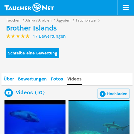
Tauchen
Afrika / Arabien
Ägypten
Tauchplätze
Brother Islands
17 Bewertungen
Schreibe eine Bewertung
Über
Bewertungen
Fotos
Videos
Videos (10)
Hochladen