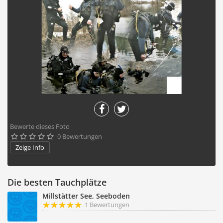
Bewerte dieses Foto
0 Bewertungen





Zeige Info
Die besten Tauchplätze
Millstätter See, Seeboden
1 Bewertungen