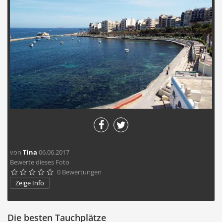
von
Tina
06.06.2017
Bewerte dieses Foto
0 Bewertungen





Zeige Info
Die besten Tauchplätze