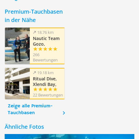
Premium-Tauchbasen
in der Nähe
18.76 km
Nautic Team
Gozo,
Marsalforn,
266
Gozo
Bewertungen
19.18 km
Ritual Dive,
Xlendi Bay,
Gozo
22 Bewertungen
Zeige alle Premium-
Tauchbasen
Ähnliche Fotos