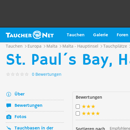
Tauchen
Galerie
Foren
Tauchen
Europa
Malta
Malta - Hauptinsel
Tauchplätze
St. Paul´s Bay, 
0 Bewertungen
Über
Bewertungen
Bewertungen
Fotos
Tauchbasen in der
Empfohlene
Sortieren nach