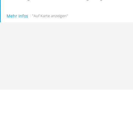
Mehr Infos
"Auf Karte anzeigen"
Neuer Punkt für Taucher
inanzeigen