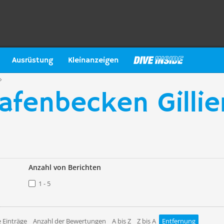
Ausrüstung
Kleinanzeigen
Hafenbecken Gillie
Anzahl von Berichten
1 - 5
 Einträge
Anzahl der Bewertungen
A bis Z
Z bis A
Entfernung