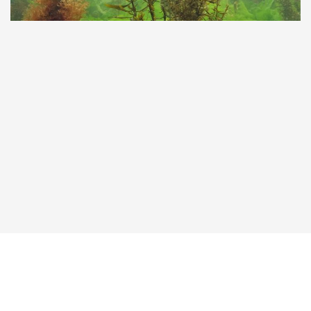
Taucher.Net