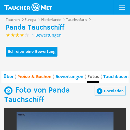
Tauchen
Europa
Niederlande
Tauchsafaris
Panda Tauchschiff
1 Bewertungen
Schreibe eine Bewertung
Über
Preise & Buchen
Bewertungen
Fotos
Tauchbasen 
Foto von Panda
Hochladen
Tauchschiff