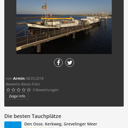
von
Armin
08.03.2018
Bewerte dieses Foto
0 Bewertungen





Zeige Info
Die besten Tauchplätze
Den Osse, Kerkweg, Grevelinger Meer