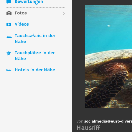
Bewertungen
Fotos
Videos
Tauchsafaris in der
Nähe
Tauchplätze in der
Nähe
Hotels in der Nähe
von
socialmedia@euro-diver
Hausriff