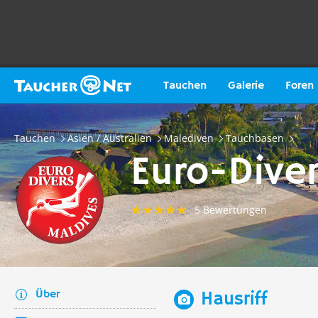
Tauchen
Galerie
Foren
Tauchen
Asien / Australien
Malediven
Tauchbasen
Euro-Dive
5 Bewertungen
Über
Hausriff