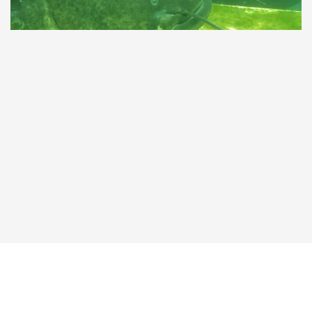
Taucher.Net