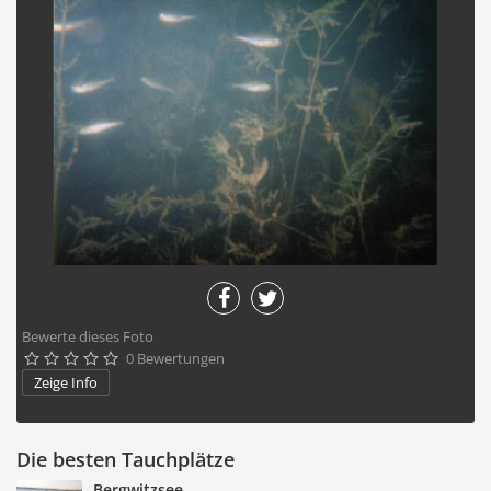
Bewerte dieses Foto
0 Bewertungen





Zeige Info
Die besten Tauchplätze
Bergwitzsee