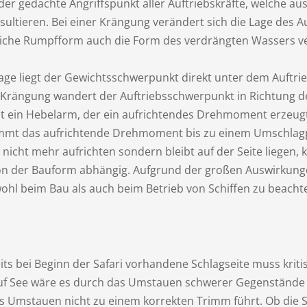
der gedachte Angriffspunkt aller Auftriebskräfte, welche a
sultieren. Bei einer Krängung verändert sich die Lage des 
liche Rumpfform auch die Form des verdrängten Wassers v
ge liegt der Gewichtsschwerpunkt direkt unter dem Auftrie
ie Krängung wandert der Auftriebsschwerpunkt in Richtung 
t ein Hebelarm, der ein aufrichtendes Drehmoment erzeug
mmt das aufrichtende Drehmoment bis zu einem Umschlag
ot nicht mehr aufrichten sondern bleibt auf der Seite liegen
t von der Bauform abhängig. Aufgrund der großen Auswirkungen 
wohl beim Bau als auch beim Betrieb von Schiffen zu beacht
ts bei Beginn der Safari vorhandene Schlagseite muss krit
h auf See wäre es durch das Umstauen schwerer Gegenstände
s Umstauen nicht zu einem korrekten Trimm führt. Ob die Sc