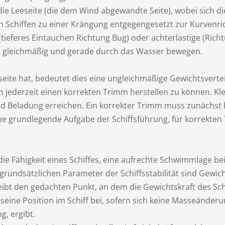
die Leeseite (die dem Wind abgewandte Seite), wobei sich di
 Schiffen zu einer Krängung entgegengesetzt zur Kurvenricht
tieferes Eintauchen Richtung Bug) oder achterlastige (Richt
ich gleichmäßig und gerade durch das Wasser bewegen.
eite hat, bedeutet dies eine ungleichmäßige Gewichtsverteil
m jederzeit einen korrekten Trimm herstellen zu können. K
d Beladung erreichen. Ein korrekter Trimm muss zunächst b
eine grundlegende Aufgabe der Schiffsführung, für korrekten 
 die Fähigkeit eines Schiffes, eine aufrechte Schwimmlage b
 grundsätzlichen Parameter der Schiffsstabilität sind Gewi
t den gedachten Punkt, an dem die Gewichtskraft des Schif
seine Position im Schiff bei, sofern sich keine Masseänder
, ergibt.