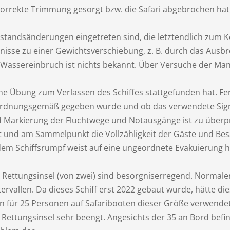
korrekte Trimmung gesorgt bzw. die Safari abgebrochen hat, 
Zustandsänderungen eingetreten sind, die letztendlich zum K
tnisse zu einer Gewichtsverschiebung, z. B. durch das Aus
 Wassereinbruch ist nichts bekannt. Über Versuche der Mann
ine Übung zum Verlassen des Schiffes stattgefunden hat. F
 ordnungsgemäß gegeben wurde und ob das verwendete Signa
nd Markierung der Fluchtwege und Notausgänge ist zu überp
nd am Sammelpunkt die Vollzähligkeit der Gäste und Besat
 dem Schiffsrumpf weist auf eine ungeordnete Evakuierung h
e Rettungsinsel (von zwei) sind besorgniserregend. Normale
vallen. Da dieses Schiff erst 2022 gebaut wurde, hätte die
n für 25 Personen auf Safaribooten dieser Größe verwende
r Rettungsinsel sehr beengt. Angesichts der 35 an Bord bef