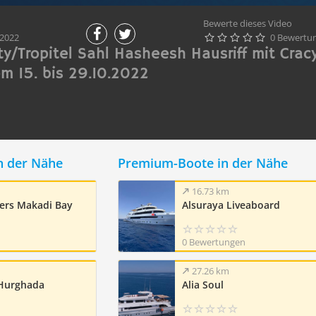
Bewerte dieses Video
.2022
0 Bewertu





y/Tropitel Sahl Hasheesh Hausriff mit Crac
m 15. bis 29.10.2022
n der Nähe
Premium-Boote in der Nähe
16.73 km
ers Makadi Bay
Alsuraya Liveaboard
0 Bewertungen
27.26 km
 Hurghada
Alia Soul