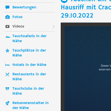
Hausriff mit Cra
Bewertungen
29.10.2022
Fotos
Videos
Tauchsafaris in der
Nähe
Tauchplätze in der
Nähe
Hotels in der Nähe
Dieser 
externen 
Restaurants in der
Nähe
Tauchclubs in der
Nähe
Reiseveranstalter in
der Nähe