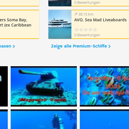
0 Bewertungen
38.15 km
ers Soma Bay,
AVO, Sea Mad Liveaboards
t (ex Caribbean
0 Bewertungen
basen
Zeige alle Premium-Schiffe