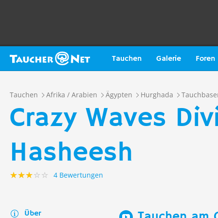
Tauchen
Galerie
Foren
Tauchen
Afrika / Arabien
Ägypten
Hurghada
Tauchbase
Crazy Waves Divi
Hasheesh
4 Bewertungen
Über
Tauchen am G