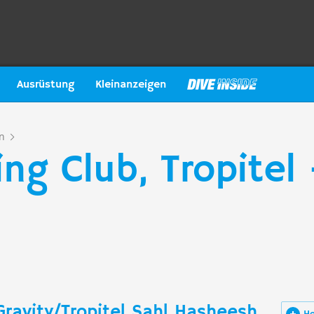
Ausrüstung
Kleinanzeigen
n
ng Club, Tropitel 
ravity/Tropitel Sahl Hasheesh