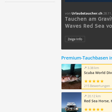
von
Urlaubstaucher.ch
28.11
Tauchen am Gravit
Waves Red Sea vo
Zeige Info
Premium-Tauchbasen i
3.38 km
Scuba World Div
215 Bewertungen
20.12 km
Red Sea Horse,