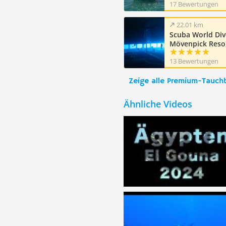
17 Bewertungen
22.01 km
Scuba World Div
Mövenpick Resor
World Resort)
13 Bewertungen
Zeige alle Premium-Tauch
Ähnliche Videos