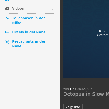
Videos
Tauchbasen in der
Nähe
Dieser 
Hotels in der Nähe
externen 
Restaurants in der
Nähe
von
Tina
30.12.2016
Octopus in Slow 
Zeige Info