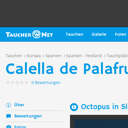
Tauchen
Galerie
Foren
Tauchen
Europa
Spanien
Spanien - Festland
Tauchplät
Calella de Palafr
0 Bewertungen
Über
Octopus in S
Bewertungen
Fotos