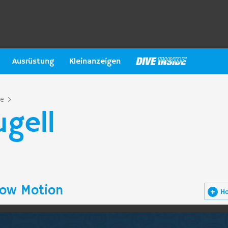
Ausrüstung
Kleinanzeigen
ze
ugell
low Motion
H