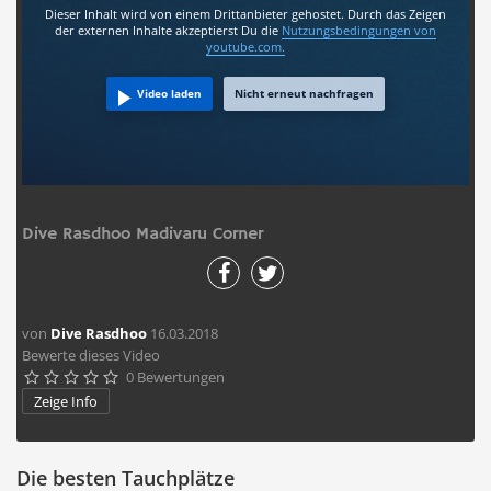
Dieser Inhalt wird von einem Drittanbieter gehostet. Durch das Zeigen
der externen Inhalte akzeptierst Du die
Nutzungsbedingungen
von
youtube.com.
Video laden
Nicht erneut nachfragen
Dive Rasdhoo Madivaru Corner
von
Dive Rasdhoo
16.03.2018
Bewerte dieses Video
0 Bewertungen





Zeige Info
Die besten Tauchplätze