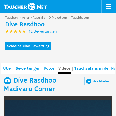
Tauchen
Asien / Australien
Malediven
Tauchbasen
Dive Rasdhoo
12 Bewertungen
Schreibe eine Bewertung
Über
Bewertungen
Fotos
Videos
Tauchsafaris in der N
Dive Rasdhoo
Hochladen
Madivaru Corner