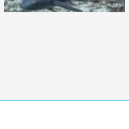
Taucher.Net