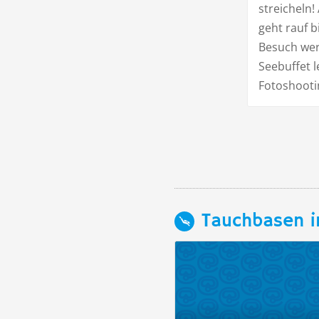
streicheln!
geht rauf b
Besuch wer
Seebuffet l
Fotoshooti
Tauchbasen i