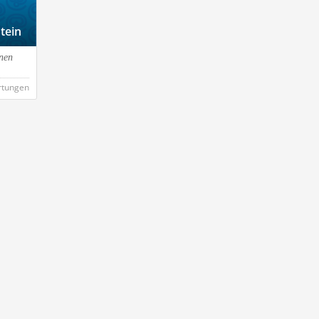
tein
nen
rtungen