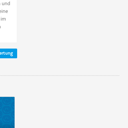
m und
eine
 im
n
ertung