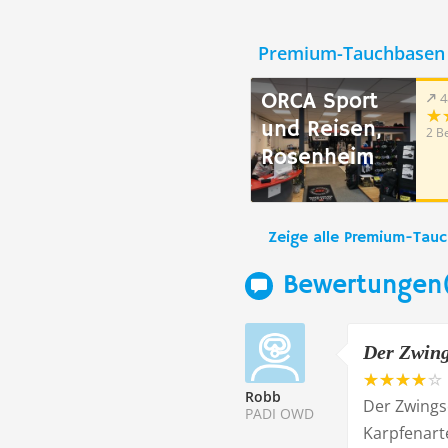
Premium-Tauchbasen 
ORCA Sport
4
und Reisen,
2 B
Rosenheim
Zeige alle Premium-Tau
Bewertungen(
Der Zwing
Robb
Der Zwings
PADI OWD
Karpfenarte