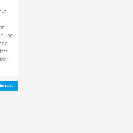
gut.
ht
en Tag
ände
latz
ider
ericht