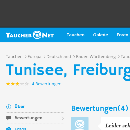
Tauchen
Galerie
Foren
Tauchen
Europa
Deutschland
Baden Württemberg
Tauc
Tunisee, Freibur
4 Bewertungen
Über
Bewertungen(4)
Bewertungen
Leider se
Fotos