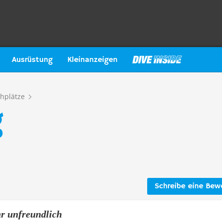
Ausrüstung
Kleinanzeigen
hplätze
g
Schreibe eine Bew
hr unfreundlich